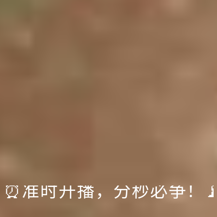
！
⏰准时开播，分秒必争！
🛒